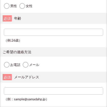
男性
女性
年齢
必須
（例:26歳）
ご希望の連絡方法
お電話
メール
メールアドレス
必須
（例：sample@yamadahp.jp）